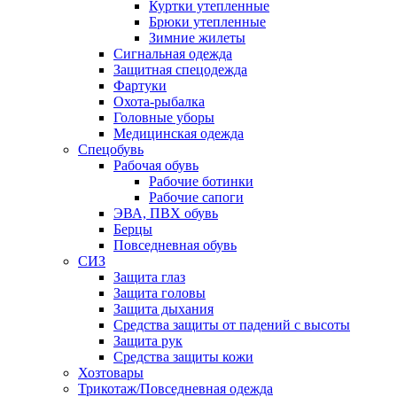
Куртки утепленные
Брюки утепленные
Зимние жилеты
Сигнальная одежда
Защитная спецодежда
Фартуки
Охота-рыбалка
Головные уборы
Медицинская одежда
Спецобувь
Рабочая обувь
Рабочие ботинки
Рабочие сапоги
ЭВА, ПВХ обувь
Берцы
Повседневная обувь
СИЗ
Защита глаз
Защита головы
Защита дыхания
Средства защиты от падений с высоты
Защита рук
Средства защиты кожи
Хозтовары
Трикотаж/Повседневная одежда