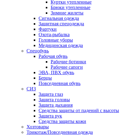
Куртки утепленные
Брюки утепленные
Зимние жилеты
Сигнальная одежда
Защитная спецодежда
Фартуки
Охота-рыбалка
Головные уборы
Медицинская одежда
Спецобувь
Рабочая обувь
Рабочие ботинки
Рабочие сапоги
ЭВА, ПВХ обувь
Берцы
Повседневная обувь
СИЗ
Защита глаз
Защита головы
Защита дыхания
Средства защиты от падений с высоты
Защита рук
Средства защиты кожи
Хозтовары
Трикотаж/Повседневная одежда