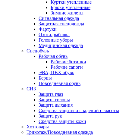
Куртки утепленные
Брюки утепленные
Зимние жилеты
Сигнальная одежда
Защитная спецодежда
Фартуки
Охота-рыбалка
Головные уборы
Медицинская одежда
Спецобувь
Рабочая обувь
Рабочие ботинки
Рабочие сапоги
ЭВА, ПВХ обувь
Берцы
Повседневная обувь
СИЗ
Защита глаз
Защита головы
Защита дыхания
Средства защиты от падений с высоты
Защита рук
Средства защиты кожи
Хозтовары
Трикотаж/Повседневная одежда