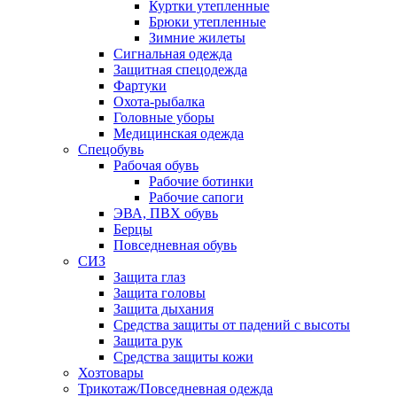
Куртки утепленные
Брюки утепленные
Зимние жилеты
Сигнальная одежда
Защитная спецодежда
Фартуки
Охота-рыбалка
Головные уборы
Медицинская одежда
Спецобувь
Рабочая обувь
Рабочие ботинки
Рабочие сапоги
ЭВА, ПВХ обувь
Берцы
Повседневная обувь
СИЗ
Защита глаз
Защита головы
Защита дыхания
Средства защиты от падений с высоты
Защита рук
Средства защиты кожи
Хозтовары
Трикотаж/Повседневная одежда