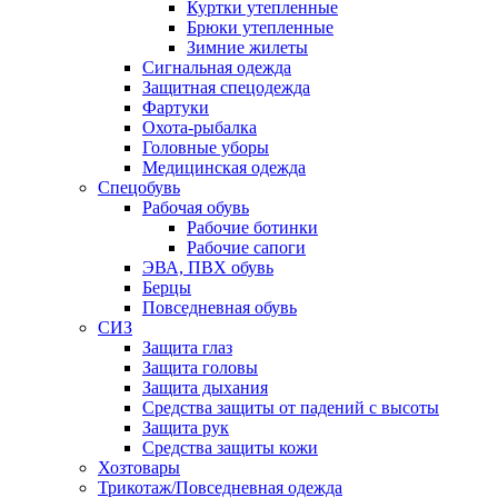
Куртки утепленные
Брюки утепленные
Зимние жилеты
Сигнальная одежда
Защитная спецодежда
Фартуки
Охота-рыбалка
Головные уборы
Медицинская одежда
Спецобувь
Рабочая обувь
Рабочие ботинки
Рабочие сапоги
ЭВА, ПВХ обувь
Берцы
Повседневная обувь
СИЗ
Защита глаз
Защита головы
Защита дыхания
Средства защиты от падений с высоты
Защита рук
Средства защиты кожи
Хозтовары
Трикотаж/Повседневная одежда