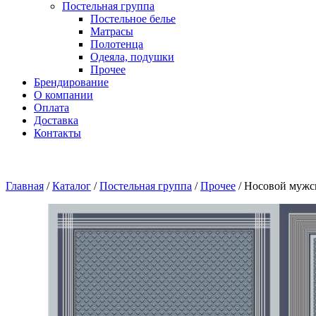
Постельная группа
Постельное белье
Матрасы
Полотенца
Одеяла, подушки
Прочее
Брендирование
О компании
Оплата
Доставка
Контакты
Главная
/
Каталог
/
Постельная группа
/
Прочее
/
Носовой мужс