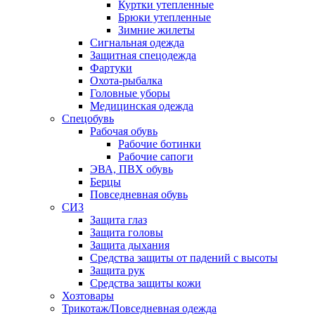
Куртки утепленные
Брюки утепленные
Зимние жилеты
Сигнальная одежда
Защитная спецодежда
Фартуки
Охота-рыбалка
Головные уборы
Медицинская одежда
Спецобувь
Рабочая обувь
Рабочие ботинки
Рабочие сапоги
ЭВА, ПВХ обувь
Берцы
Повседневная обувь
СИЗ
Защита глаз
Защита головы
Защита дыхания
Средства защиты от падений с высоты
Защита рук
Средства защиты кожи
Хозтовары
Трикотаж/Повседневная одежда