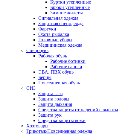
Куртки утепленные
Брюки утепленные
Зимние жилеты
Сигнальная одежда
Защитная спецодежда
Фартуки
Охота-рыбалка
Головные уборы
Медицинская одежда
Спецобувь
Рабочая обувь
Рабочие ботинки
Рабочие сапоги
ЭВА, ПВХ обувь
Берцы
Повседневная обувь
СИЗ
Защита глаз
Защита головы
Защита дыхания
Средства защиты от падений с высоты
Защита рук
Средства защиты кожи
Хозтовары
Трикотаж/Повседневная одежда