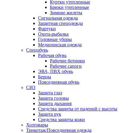
Куртки утепленные
Брюки утепленные
Зимние жилеты
Сигнальная одежда
Защитная спецодежда
Фартуки
Охота-рыбалка
Головные уборы
Медицинская одежда
Спецобувь
Рабочая обувь
Рабочие ботинки
Рабочие сапоги
ЭВА, ПВХ обувь
Берцы
Повседневная обувь
СИЗ
Защита глаз
Защита головы
Защита дыхания
Средства защиты от падений с высоты
Защита рук
Средства защиты кожи
Хозтовары
Трикотаж/Повседневная одежда