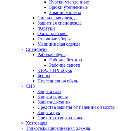
Куртки утепленные
Брюки утепленные
Зимние жилеты
Сигнальная одежда
Защитная спецодежда
Фартуки
Охота-рыбалка
Головные уборы
Медицинская одежда
Спецобувь
Рабочая обувь
Рабочие ботинки
Рабочие сапоги
ЭВА, ПВХ обувь
Берцы
Повседневная обувь
СИЗ
Защита глаз
Защита головы
Защита дыхания
Средства защиты от падений с высоты
Защита рук
Средства защиты кожи
Хозтовары
Трикотаж/Повседневная одежда