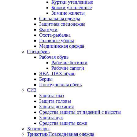
Куртки утепленные
Брюки утепленные
Зимние жилеты
Сигнальная одежда
Защитная спецодежда
Фартуки
Охота-рыбалка
Головные уборы
Медицинская одежда
Спецобувь
Рабочая обувь
Рабочие ботинки
Рабочие сапоги
ЭВА, ПВХ обувь
Берцы
Повседневная обувь
СИЗ
Защита глаз
Защита головы
Защита дыхания
Средства защиты от падений с высоты
Защита рук
Средства защиты кожи
Хозтовары
Трикотаж/Повседневная одежда