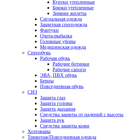
Куртки утепленные
Брюки утепленные
Зимние жилеты
Сигнальная одежда
Защитная спецодежда
Фартуки
Охота-рыбалка
Головные уборы
Медицинская одежда
Спецобувь
Рабочая обувь
Рабочие ботинки
Рабочие сапоги
ЭВА, ПВХ обувь
Берцы
Повседневная обувь
СИЗ
Защита глаз
Защита головы
Защита дыхания
Средства защиты от падений с высоты
Защита рук
Средства защиты кожи
Хозтовары
Трикотаж/Повседневная одежда